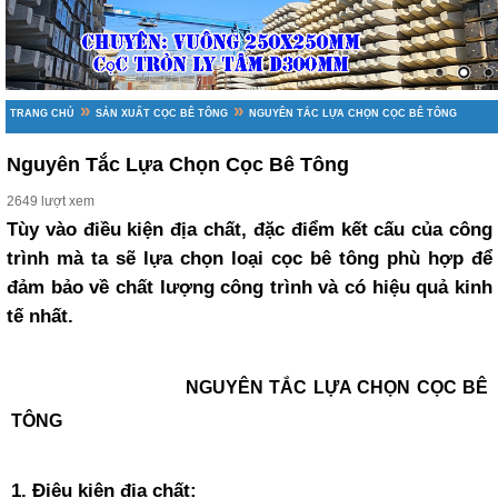
»
»
TRANG CHỦ
SẢN XUẤT CỌC BÊ TÔNG
NGUYÊN TẮC LỰA CHỌN CỌC BÊ TÔNG
Nguyên Tắc Lựa Chọn Cọc Bê Tông
2649 lượt xem
Tùy vào điều kiện địa chất, đặc điểm kết cấu của công
trình mà ta sẽ lựa chọn loại cọc bê tông phù hợp để
đảm bảo về chất lượng công trình và có hiệu quả kinh
tế nhất.
NGUYÊN TẮC LỰA CHỌN CỌC BÊ
TÔNG
1. Điệu kiện địa chất: