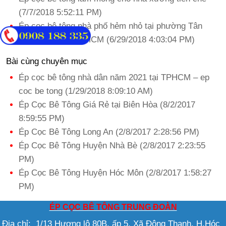
(7/7/2018 5:52:11 PM)
Ép cọc bê tông nhà phố hẻm nhỏ tại phường Tân
Hưng, Quận 7 TPHCM (6/29/2018 4:03:04 PM)
Bài cùng chuyên mục
Ép cọc bê tông nhà dân năm 2021 tại TPHCM – ep
coc be tong (1/29/2018 8:09:10 AM)
Ép Cọc Bê Tông Giá Rẻ tại Biên Hòa (8/2/2017
8:59:55 PM)
Ép Cọc Bê Tông Long An (2/8/2017 2:28:56 PM)
Ép Cọc Bê Tông Huyện Nhà Bè (2/8/2017 2:23:55
PM)
Ép Cọc Bê Tông Huyện Hóc Môn (2/8/2017 1:58:27
PM)
ÉP CỌC BÊ TÔNG TRUNG ĐOÀN
Địa chỉ: 1/13 Hương lộ 80B, ấp 5, Xã Đông Thạnh, H.Hóc