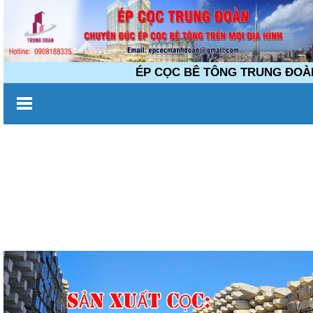
ÉP CỌC BÊ TÔNG TRUNG ĐOÀN Chuy