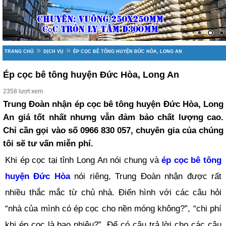
»
»
TRANG CHỦ
DỊCH VỤ
ÉP CỌC BÊ TÔNG HUYỆN ĐỨC HÒA, LONG AN
Ép cọc bê tông huyện Đức Hòa, Long An
2358 lượt xem
Trung Đoàn nhận ép cọc bê tông huyện Đức Hòa, Long
An giá tốt nhất nhưng vẫn đảm bảo chất lượng cao.
Chỉ cần gọi vào số 0966 830 057, chuyên gia của chúng
tôi sẽ tư vấn miễn phí.
Khi ép cọc tại tỉnh Long An nói chung và
ép cọc bê tông
huyện Đức Hòa
nói riêng, Trung Đoàn nhận được rất
nhiều thắc mắc từ chủ nhà. Điển hình với các câu hỏi
“nhà của mình có ép cọc cho nền móng không?”, “chi phí
khi ép cọc là bao nhiêu?”. Để có câu trả lời cho các câu