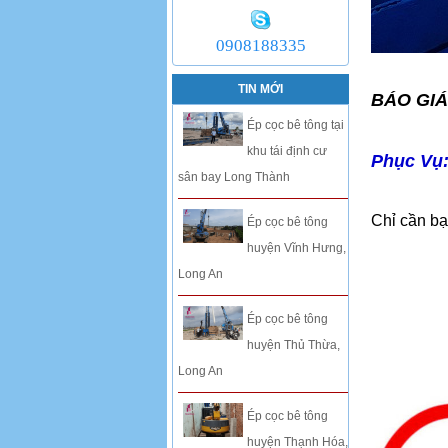
0908188335
TIN MỚI
BÁO GI
Ép cọc bê tông tại
khu tái định cư
Phục Vụ:
sân bay Long Thành
Chỉ cần bạ
Ép cọc bê tông
huyện Vĩnh Hưng,
Long An
Ép cọc bê tông
huyện Thủ Thừa,
Long An
Ép cọc bê tông
huyện Thạnh Hóa,