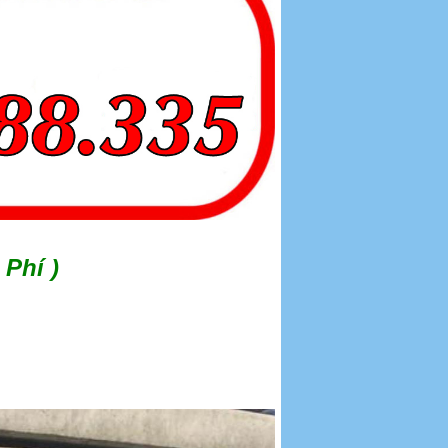
Phí )