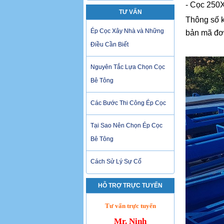
- Cọc 250X
TƯ VẤN
Thông số k
Ép Cọc Xây Nhà và Những
bản mã đơn
Điều Cần Biết
Nguyên Tắc Lựa Chọn Cọc
Bê Tông
Các Bước Thi Công Ép Cọc
Tại Sao Nên Chọn Ép Cọc
Bê Tông
Cách Sử Lý Sự Cố
HỖ TRỢ TRỰC TUYẾN
Tư vấn trực tuyến
Mr. Ninh