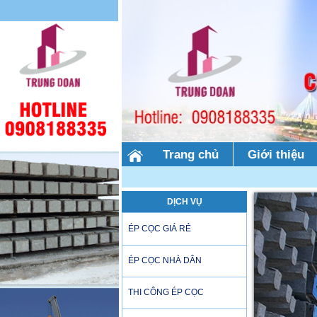
Trang chủ
Giới thiệu
DỊCH VỤ
ÉP CỌC GIÁ RẺ
ÉP CỌC NHÀ DÂN
THI CÔNG ÉP CỌC