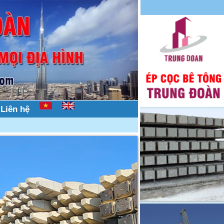
Liên hệ
ông trên mọi địa hình, nhà dân, nhà phố, hẻm nhỏ.