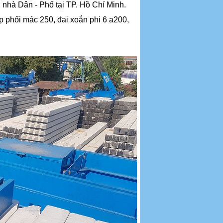
 nhà Dân - Phố tại TP. Hồ Chí Minh.
p phối mác 250, đai xoắn phi 6 a200,