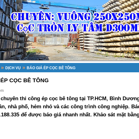
»
»
DỊCH VỤ
BÁO GIÁ ÉP CỌC BÊ TÔNG
 ÉP CỌC BÊ TÔNG
em
 chuyên thi công ép cọc bê tông tại TP.HCM, Bình Dương
ân, nhà phố, hẻm nhỏ và các công trình công nghiệp. Báo
.188.335 để được báo giá nhanh nhất. Khảo sát mặt bằng