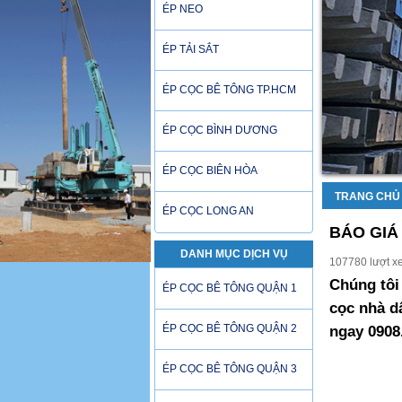
ÉP NEO
ÉP TẢI SẮT
ÉP CỌC BÊ TÔNG TP.HCM
ÉP CỌC BÌNH DƯƠNG
ÉP CỌC BIÊN HÒA
TRANG CHỦ
ÉP CỌC LONG AN
BÁO GIÁ
DANH MỤC DỊCH VỤ
107780 lượt x
Chúng tôi
ÉP CỌC BÊ TÔNG QUẬN 1
cọc nhà d
ÉP CỌC BÊ TÔNG QUẬN 2
ngay 0908
ÉP CỌC BÊ TÔNG QUẬN 3