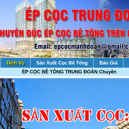
Dịch Vụ
Sản Xuất Cọc Bê Tông
Báo Giá
ÉP CỌC BÊ TÔNG TRUNG ĐOÀN Chuyên đúc ép cọc bê t