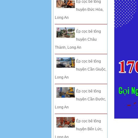
Ép cọc bê tông
huyện Đức Hòa,
Long An
Ép cọc bê tông
huyện Châu
Thành, Long An
Ép cọc bê tông
huyện Cần Giuộc,
Long An
Ép cọc bê tông
huyện Cần Đước,
Long An
Ép cọc bê tông
huyện Bến Lức,
Long An