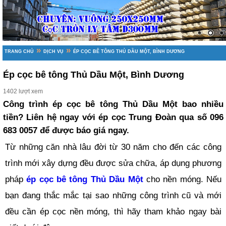
»
»
TRANG CHỦ
DỊCH VỤ
ÉP CỌC BÊ TÔNG THỦ DẦU MỘT, BÌNH DƯƠNG
Ép cọc bê tông Thủ Dầu Một, Bình Dương
1402 lượt xem
Công trình ép cọc bê tông Thủ Dầu Một bao nhiều
tiền? Liên hệ ngay với ép cọc Trung Đoàn qua số 096
683 0057 để được báo giá ngay.
Từ những căn nhà lâu đời từ 30 năm cho đến các công
trình mới xây dựng đều được sửa chữa, áp dụng phương
pháp
ép cọc bê tông Thủ Dầu Một
cho nền móng. Nếu
bạn đang thắc mắc tại sao những công trình cũ và mới
đều cần ép cọc nền móng, thì hãy tham khảo ngay bài