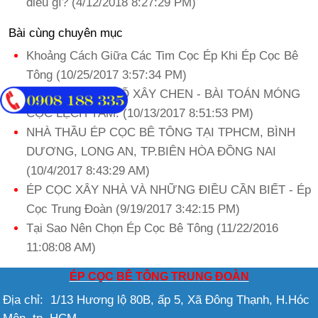
điều gì? (4/12/2018 8:27:29 PM)
Bài cùng chuyên mục
Khoảng Cách Giữa Các Tim Cọc Ép Khi Ép Cọc Bê
Tông (10/25/2017 3:57:34 PM)
ÉP CỌC NHÀ PHỐ XÂY CHEN - BÀI TOÁN MÓNG
CỌC LỆCH TÂM. (10/13/2017 8:51:53 PM)
NHÀ THẦU ÉP CỌC BÊ TÔNG TẠI TPHCM, BÌNH
DƯƠNG, LONG AN, TP.BIÊN HÒA ĐỒNG NAI
(10/4/2017 8:43:29 AM)
ÉP CỌC XÂY NHÀ VÀ NHỮNG ĐIỀU CẦN BIẾT - Ép
Cọc Trung Đoàn (9/19/2017 3:42:15 PM)
Tại Sao Nên Chọn Ép Cọc Bê Tông (11/22/2016
11:08:08 AM)
ÉP CỌC BÊ TÔNG TRUNG ĐOÀN
Địa chỉ: 1/13 Hương lộ 80B, ấp 5, Xã Đông Thạnh, H.Hóc