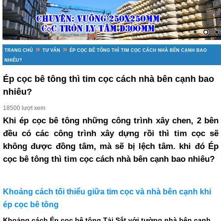
»
»
TRANG CHỦ
TƯ VẤN
ÉP CỌC BÊ TÔNG THÌ TIM CỌC CÁCH NHÀ BÊN CẠNH BAO
NHIÊU?
Ép cọc bê tông thì tim cọc cách nhà bên cạnh bao
nhiêu?
18500 lượt xem
Khi ép cọc bê tông những công trình xây chen, 2 bên
đều có các công trình xây dựng rồi thì tim cọc sẽ
không được đồng tâm, mà sẽ bị lệch tâm. khi đó Ép
cọc bê tông thì tim cọc cách nhà bên cạnh bao nhiêu?
Khoảng cách tối thiểu giữa tim cọc và nhà bên cạnh khi
ép cọc bê tông
Khoảng cách
Ép cọc bê tông Tải Sắt
với tường nhà bên cạnh