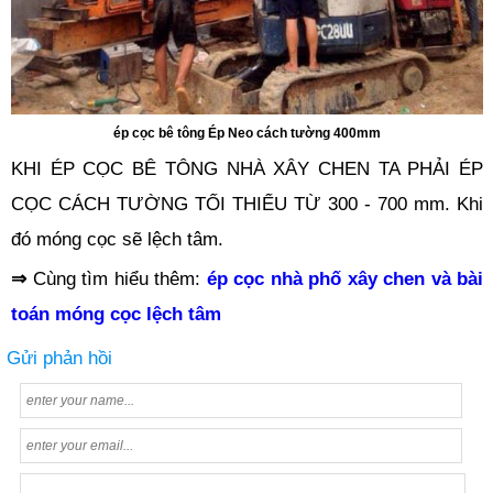
ép cọc bê tông Ép Neo cách tường 400mm
KHI ÉP CỌC BÊ TÔNG NHÀ XÂY CHEN TA PHẢI ÉP
CỌC CÁCH TƯỜNG TỐI THIỂU TỪ 300 - 700 mm. Khi
đó móng cọc sẽ lệch tâm.
⇒
Cùng tìm hiểu thêm:
ép cọc nhà phố xây chen và bài
toán móng cọc lệch tâm
Gửi phản hồi