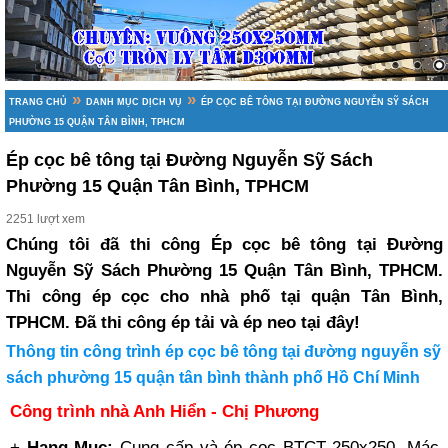
»
»
TRANG CHỦ
DANH MỤC DỊCH VỤ
ÉP CỌC BÊ TÔNG TẠI ĐƯỜNG NGUYỄN SỸ SÁCH
PHƯỜNG 15 QUẬN TÂN BÌNH, TPHCM
Ép cọc bê tông tại Đường Nguyễn Sỹ Sách
Phường 15 Quận Tân Bình, TPHCM
2251 lượt xem
Chúng tôi đã thi công Ép cọc bê tông tại Đường
Nguyễn Sỹ Sách Phường 15 Quận Tân Bình, TPHCM.
Thi công ép cọc cho nhà phố tại quận Tân Bình,
TPHCM. Đã thi công ép tải và ép neo tại đây!
Thông tin công trình ép cọc bê tông tại đường nguyễn sỹ
sách phường 15 quận tân bình thành phố Hồ Chí Minh
Công trình nhà Anh Hiển - Chị Phương
+
Hạng Mục
:
Cung cấp và ép cọc BTCT 250x250, Mác