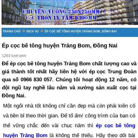
»
»
TRANG CHỦ
DỊCH VỤ
ÉP CỌC BÊ TÔNG HUYỆN TRẢNG BOM, ĐỒNG NAI
Ép cọc bê tông huyện Trảng Bom, Đồng Nai
1263 lượt xem
Để ép cọc bê tông huyện Trảng Bom chất lượng cao và
giá thành tốt nhất hãy liên hệ với ép cọc Trung Đoàn
qua số 0966 830 057. Chúng tôi hoạt động 12 năm, có
đội ngũ tay nghề lâu năm và xưởng sản xuất cọc tại
Đồng Nai.
Một ngôi nhà tốt không chỉ cần đẹp mà còn phải kiên cố
và bền bỉ theo thời gian. Để tổ ấm/ công trình của bạn có
thể vững chắc đến vài chục năm thì
ép cọc bê tông
huyện Trảng Bom
là không thể thiếu. Hãy theo dõi bài