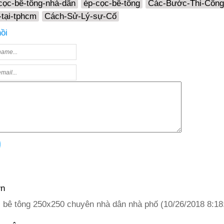
cọc-bê-tông-nhà-dân
ép-cọc-bê-tông
Các-Bước-Thi-Công
-tại-tphcm
Cách-Sử-Lý-sự-Cố
ồi
ơn
 bê tông 250x250 chuyên nhà dân nhà phố (10/26/2018 8:1