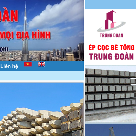
Liên hệ
tông trên mọi địa hình, nhà dân, nhà phố, hẻm nhỏ.