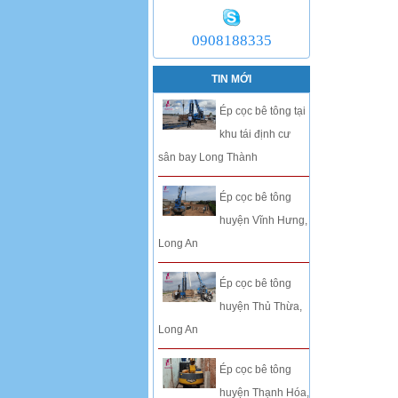
0908188335
TIN MỚI
Ép cọc bê tông tại
khu tái định cư
sân bay Long Thành
Ép cọc bê tông
huyện Vĩnh Hưng,
Long An
Ép cọc bê tông
huyện Thủ Thừa,
Long An
Ép cọc bê tông
huyện Thạnh Hóa,