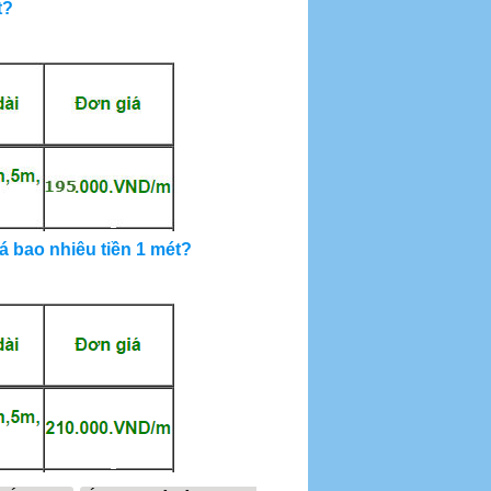
t?
á bao nhiêu tiền 1 mét?