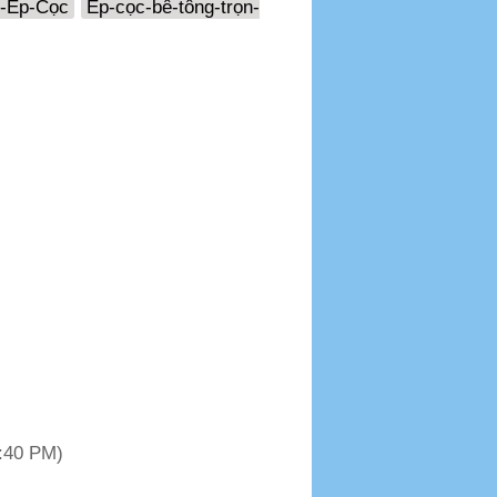
-Ép-Cọc
Ép-cọc-bê-tông-trọn-
8:40 PM)