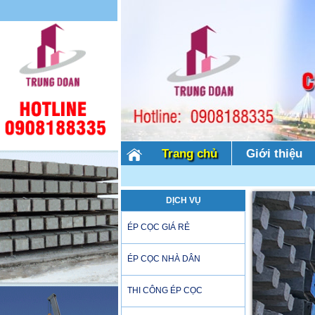
Trang chủ
Giới thiệu
DỊCH VỤ
ÉP CỌC GIÁ RẺ
ÉP CỌC NHÀ DÂN
THI CÔNG ÉP CỌC