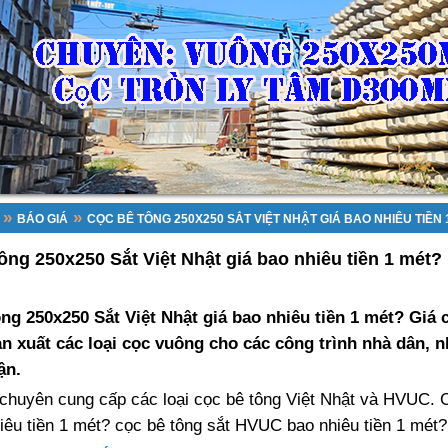
»
»
BÁO GIÁ
CỌC BÊ TÔNG 250X250 SẮT VIỆT NHẬT GIÁ BAO NHIÊU TIỀN 
ng 250x250 Sắt Việt Nhật giá bao nhiêu tiền 1 mét?
ng 250x250 Sắt Việt Nhật giá bao nhiêu tiền 1 mét? Giá c
n xuất các loại cọc vuông cho các công trình nhà dân, 
ận.
 chuyên cung cấp các loại cọc bê tông Việt Nhật và HVUC. 
hiêu tiền 1 mét? cọc bê tông sắt HVUC bao nhiêu tiền 1 mét?