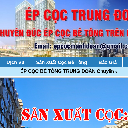
Dịch Vụ
Sản Xuất Cọc Bê Tông
Báo Giá
ÉP CỌC BÊ TÔNG TRUNG ĐOÀN Chuyên đúc ép cọc bê 