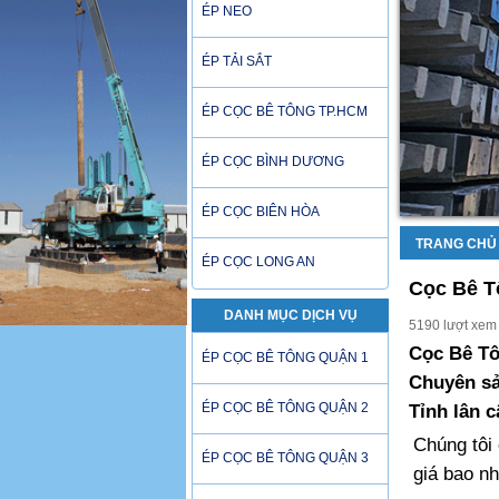
ÉP NEO
ÉP TẢI SẮT
ÉP CỌC BÊ TÔNG TP.HCM
ÉP CỌC BÌNH DƯƠNG
ÉP CỌC BIÊN HÒA
TRANG CHỦ
ÉP CỌC LONG AN
Cọc Bê Tô
DANH MỤC DỊCH VỤ
5190 lượt xem
Cọc Bê Tô
ÉP CỌC BÊ TÔNG QUẬN 1
Chuyên sả
ÉP CỌC BÊ TÔNG QUẬN 2
Tỉnh lân c
Chúng tôi
ÉP CỌC BÊ TÔNG QUẬN 3
giá bao n