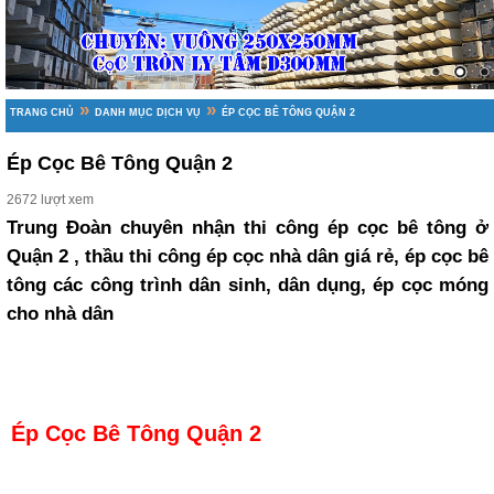
»
»
TRANG CHỦ
DANH MỤC DỊCH VỤ
ÉP CỌC BÊ TÔNG QUẬN 2
Ép Cọc Bê Tông Quận 2
2672 lượt xem
Trung Đoàn chuyên nhận thi công ép cọc bê tông ở
Quận 2 , thầu thi công ép cọc nhà dân giá rẻ, ép cọc bê
tông các công trình dân sinh, dân dụng, ép cọc móng
cho nhà dân
Ép Cọc Bê Tông Quận 2