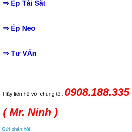
⇒
Ép Tải Sắt
⇒
Ép Neo
⇒
Tư VẤn
0908.188.335
Hãy liên hệ với chúng tôi:
( Mr. Ninh )
Gửi phản hồi