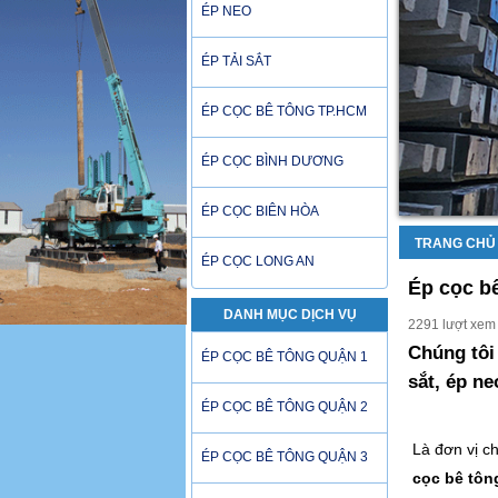
ÉP NEO
ÉP TẢI SẮT
ÉP CỌC BÊ TÔNG TP.HCM
ÉP CỌC BÌNH DƯƠNG
ÉP CỌC BIÊN HÒA
TRANG CHỦ
ÉP CỌC LONG AN
Ép cọc b
DANH MỤC DỊCH VỤ
2291 lượt xem
Chúng tôi
ÉP CỌC BÊ TÔNG QUẬN 1
sắt, ép n
ÉP CỌC BÊ TÔNG QUẬN 2
Là đơn vị c
ÉP CỌC BÊ TÔNG QUẬN 3
cọc bê tôn