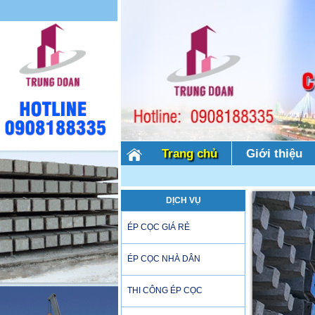
Trang chủ
Giới thiệu
DỊCH VỤ
ÉP CỌC GIÁ RẺ
ÉP CỌC NHÀ DÂN
THI CÔNG ÉP CỌC