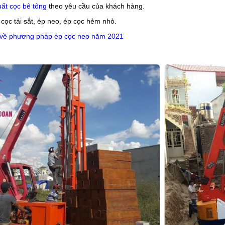
uất cọc bê tông
theo yêu cầu của khách hàng.
 cọc tải sắt, ép neo, ép cọc hẻm nhỏ.
 về phương pháp ép cọc neo năm 20
21