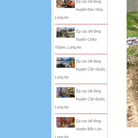
Ép cọc bê tông
huyện Đức Hòa,
Long An
Ép cọc bê tông
huyện Châu
Thành, Long An
Ép cọc bê tông
huyện Cần Giuộc,
Long An
Ép cọc bê tông
huyện Cần Đước,
Long An
Ép cọc bê tông
huyện Bến Lức,
Long An