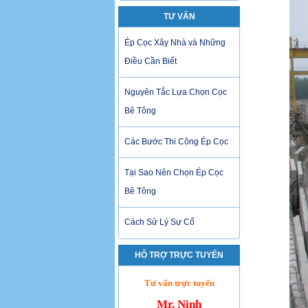
TƯ VẤN
Ép Cọc Xây Nhà và Những
Điều Cần Biết
Nguyên Tắc Lựa Chọn Cọc
Bê Tông
Các Bước Thi Công Ép Cọc
Tại Sao Nên Chọn Ép Cọc
Bê Tông
Cách Sử Lý Sự Cố
HỖ TRỢ TRỰC TUYẾN
Tư vấn trực tuyến
Mr. Ninh