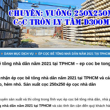
»
»
DANH MỤC DỊCH VỤ
ÉP CỌC BÊ TÔNG NHÀ DÂN NĂM 2021 TẠI TPHCM
ê tông nhà dân năm 2021 tại TPHCM – ep coc be ton
 nhận ép cọc bê tông nhà dân năm 2021 tại TPHCM và các 
eo, hẻm nhỏ. Sản xuất cọc 250x250 ép cọc nhà dân
huyên sản xuất và thi công trong lĩnh vực ép cọc bê tông nhà dân, nhà
g nhà dân năm 2021 tại TPHCM
và các tỉnh lân cận đến quý khách h