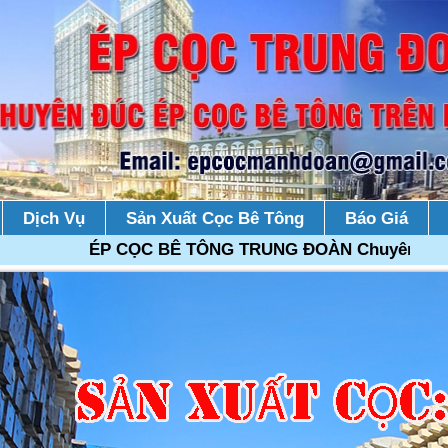
Dịch Vụ
Sản Xuất Cọc Bê Tông
Báo Giá
ÉP CỌC BÊ TÔNG TRUNG ĐOÀN Chuyên đúc ép cọc bê t