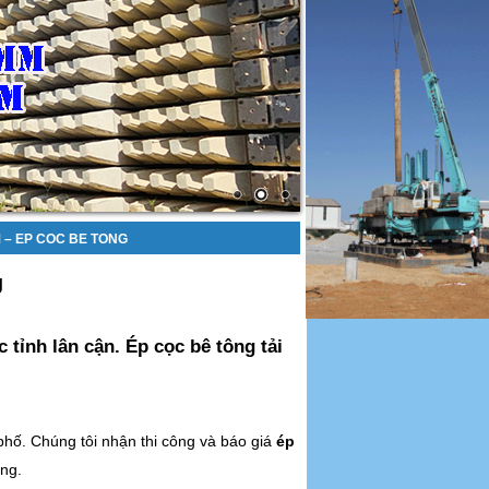
 – EP COC BE TONG
g
tỉnh lân cận. Ép cọc bê tông tải
 phố. Chúng tôi nhận thi công và báo giá
ép
àng.