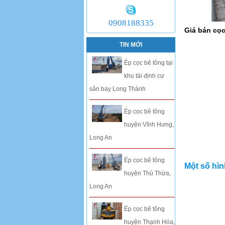
0908188335
Giá bán cọ
TIN MỚI
Ép cọc bê tông tại
khu tái định cư
sân bay Long Thành
Ép cọc bê tông
huyện Vĩnh Hưng,
Long An
Ép cọc bê tông
Một số hì
huyện Thủ Thừa,
Long An
Ép cọc bê tông
huyện Thạnh Hóa,