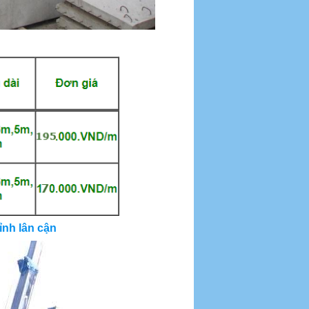
ỉnh lân cận