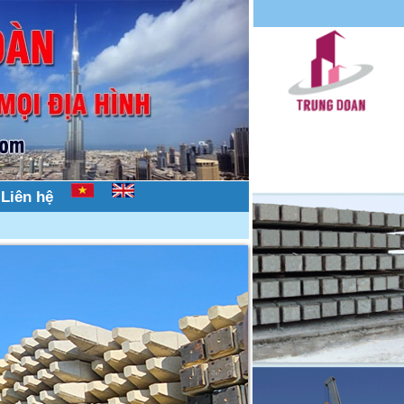
Liên hệ
ông trên mọi địa hình, nhà dân, nhà phố, hẻm nhỏ.