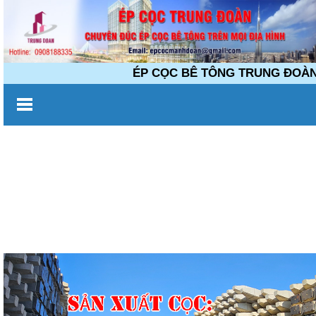
ÉP CỌC BÊ TÔNG TRUNG ĐOÀN Chuyê