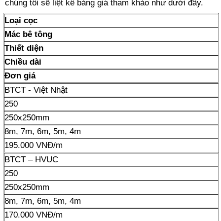
chúng tôi sẽ liệt kê bảng giá tham khảo như dưới đây.
Loại cọc
Mác bê tông
Thiết diện
Chiều dài
Đơn giá
BTCT - Việt Nhật
250
250x250mm
8m, 7m, 6m, 5m, 4m
195.000 VNĐ/m
BTCT – HVUC
250
250x250mm
8m, 7m, 6m, 5m, 4m
170.000 VNĐ/m