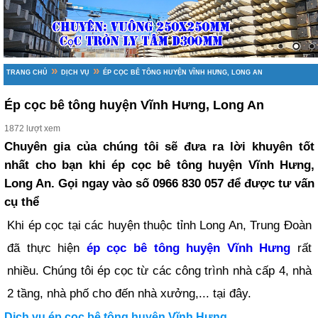
»
»
TRANG CHỦ
DỊCH VỤ
ÉP CỌC BÊ TÔNG HUYỆN VĨNH HƯNG, LONG AN
Ép cọc bê tông huyện Vĩnh Hưng, Long An
1872 lượt xem
Chuyên gia của chúng tôi sẽ đưa ra lời khuyên tốt
nhất cho bạn khi ép cọc bê tông huyện Vĩnh Hưng,
Long An. Gọi ngay vào số 0966 830 057 để được tư vấn
cụ thể
Khi ép cọc tại các huyện thuộc tỉnh Long An, Trung Đoàn
đã thực hiện
ép cọc bê tông huyện Vĩnh Hưng
rất
nhiều. Chúng tôi ép cọc từ các công trình nhà cấp 4, nhà
2 tầng, nhà phố cho đến nhà xưởng,... tại đây.
Dịch vụ ép cọc bê tông huyện Vĩnh Hưng