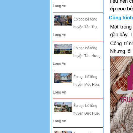
liệu nên c
Long An
ép cọc bê
Công trình
Ép cọc bê tông
Một trong
huyện Tân Trụ,
gần đây, 
Long An
Công trìn
Ép cọc bê tông
Nhưng lối
huyện Tân Hưng,
Long An
Ép cọc bê tông
huyện Mộc Hóa,
Long An
Ép cọc bê tông
huyện Đức Huệ,
Long An