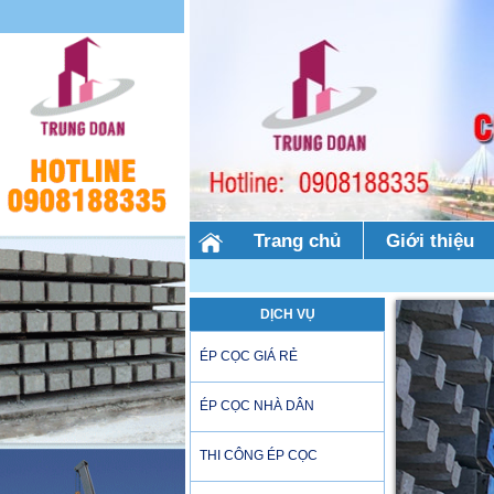
Trang chủ
Giới thiệu
DỊCH VỤ
ÉP CỌC GIÁ RẺ
ÉP CỌC NHÀ DÂN
THI CÔNG ÉP CỌC