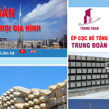
Liên hệ
g trên mọi địa hình, nhà dân, nhà phố, hẻm nhỏ.