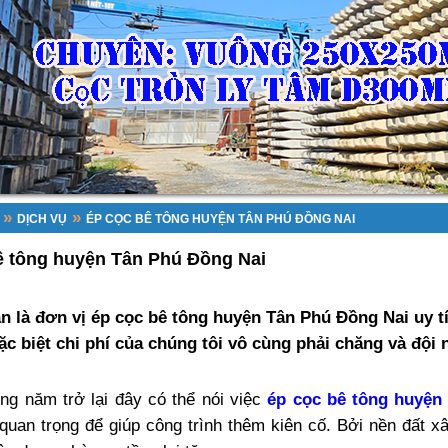
»
»
DỊCH VỤ
ÉP CỌC BÊ TÔNG HUYỆN TÂN PHÚ ĐỒNG NAI
ê tông huyện Tân Phú Đồng Nai
n là đơn vị ép cọc bê tông huyện Tân Phú Đồng Nai uy tí
ặc biệt chi phí của chúng tôi vô cùng phải chăng và đội 
ng năm trở lại đây có thể nói việc
ép cọc bê tông huyện
 quan trọng để giúp công trình thêm kiên cố. Bởi nền đất