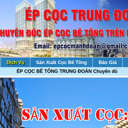
Dịch Vụ
Sản Xuất Cọc Bê Tông
Báo Giá
ÉP CỌC BÊ TÔNG TRUNG ĐOÀN Chuyên đúc ép cọc bê tôn