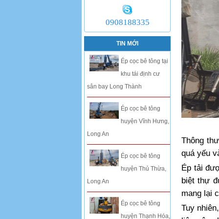
0908188335
TIN MỚI
Ép cọc bê tông tại
khu tái định cư
sân bay Long Thành
Ép cọc bê tông
huyện Vĩnh Hưng,
Long An
Thông thư
quá yếu và
Ép cọc bê tông
Ép tải đượ
huyện Thủ Thừa,
biệt thự 
Long An
mang lại c
Ép cọc bê tông
Tuy nhiên,
huyện Thạnh Hóa,