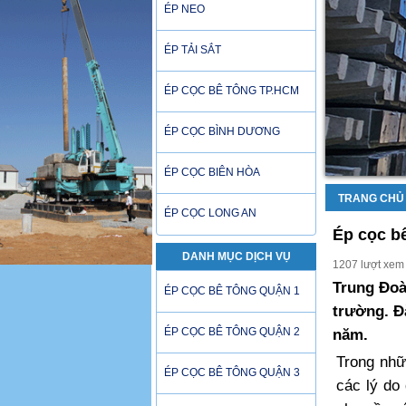
ÉP NEO
ÉP TẢI SẮT
ÉP CỌC BÊ TÔNG TP.HCM
ÉP CỌC BÌNH DƯƠNG
ÉP CỌC BIÊN HÒA
TRANG CHỦ
ÉP CỌC LONG AN
Ép cọc b
DANH MỤC DỊCH VỤ
1207 lượt xem
Trung Đoà
ÉP CỌC BÊ TÔNG QUẬN 1
trường. Đ
ÉP CỌC BÊ TÔNG QUẬN 2
năm.
Trong nhữ
ÉP CỌC BÊ TÔNG QUẬN 3
các lý do