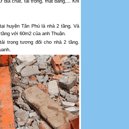
 địa chất, tải trọng, mặt bằng,... Khi
tại huyện Tân Phú là nhà 2 tầng. Và
 tầng với 60m2 của anh Thuận.
ải trọng tương đối cho nhà 2 tầng.
uanh.