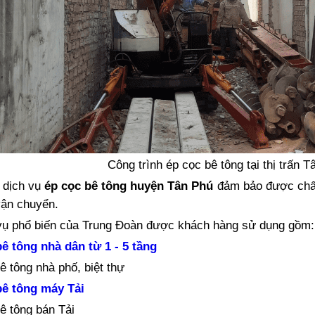
Công trình ép cọc bê tông tại thị trấn 
 dịch vụ
ép cọc bê tông huyện Tân Phú
đảm bảo được chất
vận chuyển.
vụ phổ biến của Trung Đoàn được khách hàng sử dụng gồm:
ê tông nhà dân từ 1 - 5 tầng
ê tông nhà phố, biệt thự
bê tông máy Tải
ê tông bán Tải