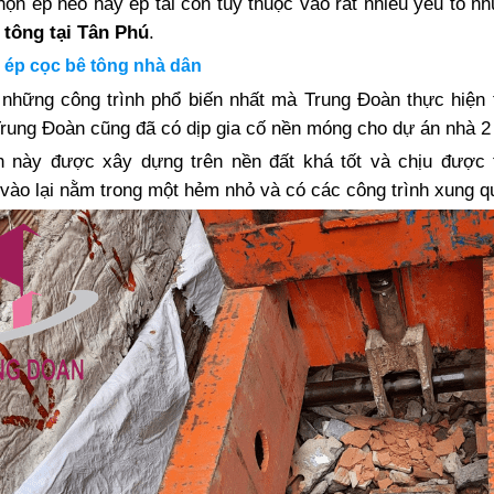
họn ép neo hay ép tải còn tùy thuộc vào rất nhiều yếu tố như
 tông tại Tân Phú
.
 ép cọc bê tông nhà dân
 những công trình phổ biến nhất mà Trung Đoàn thực hiện 
Trung Đoàn cũng đã có dịp gia cố nền móng cho dự án nhà 2
h này được xây dựng trên nền đất khá tốt và chịu được t
 vào lại nằm trong một hẻm nhỏ và có các công trình xung q