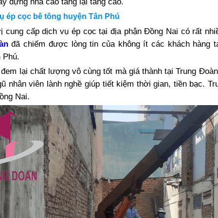
y dựng nhà cao tầng lại tăng cao.
vụ ép cọc bê tông huyện Tân Phú
ị cung cấp dịch vụ ép cọc tại địa phận Đồng Nai có rất nh
àn
đã chiếm được lòng tin của không ít các khách hàng tạ
 Phú.
đem lại chất lượng vô cùng tốt mà giá thành tại Trung Đoàn
ũ nhân viên lành nghề giúp tiết kiệm thời gian, tiền bạc. 
ồng Nai.