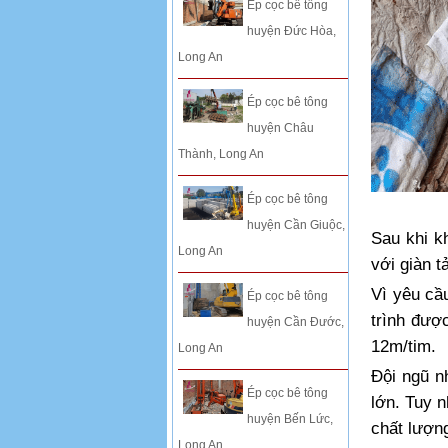
Ép cọc bê tông
huyện Đức Hòa,
Long An
Ép cọc bê tông
huyện Châu
Thành, Long An
Ép cọc bê tông
huyện Cần Giuộc,
Sau khi k
Long An
với giàn tả
Vì yêu cầ
Ép cọc bê tông
trình đượ
huyện Cần Đước,
12m/tim.
Long An
Đội ngũ n
Ép cọc bê tông
lớn. Tuy n
huyện Bến Lức,
chất lượn
Long An