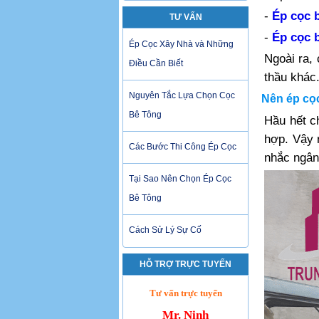
-
Ép cọc 
TƯ VẤN
-
Ép cọc 
Ép Cọc Xây Nhà và Những
Ngoài ra,
Điều Cần Biết
thầu khác
Nguyên Tắc Lựa Chọn Cọc
Nên ép cọ
Bê Tông
Hầu hết c
hợp. Vậy 
Các Bước Thi Công Ép Cọc
nhắc ngân
Tại Sao Nên Chọn Ép Cọc
Bê Tông
Cách Sử Lý Sự Cố
HỖ TRỢ TRỰC TUYẾN
Tư vấn trực tuyến
Mr. Ninh