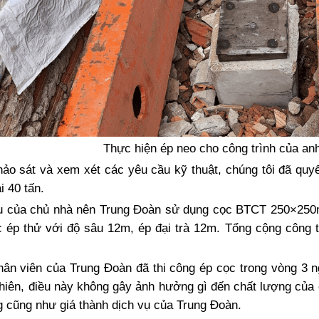
Thực hiện ép neo cho công trình của an
hảo sát và xem xét các yêu cầu kỹ thuật, chúng tôi đã qu
i 40 tấn.
u của chủ nhà nên Trung Đoàn sử dụng cọc BTCT 250×25
c ép thử với độ sâu 12m, ép đại trà 12m. Tổng cộng công t
hân viên của Trung Đoàn đã thi công ép cọc trong vòng 3 n
hiên, điều này không gây ảnh hưởng gì đến chất lượng của c
g cũng như giá thành dịch vụ của Trung Đoàn.