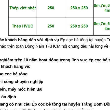
ác khách hàng đến với dịch vụ
Ép cọc bê tông tại huyện 
hác trên toàn Đồng Nain TP.HCM nói chung đều hài lòng về
nghiệm trên 10 năm hoạt động trong lĩnh vực ép cọc bê
i khách hàng về:
ng cọc bê tông
hi công chuyên nghiệp
iện, máy móc hiện đại
 ổn định
đang có nhu cầu
Ép cọc bê tông tại huyện Trảng Bom Đ