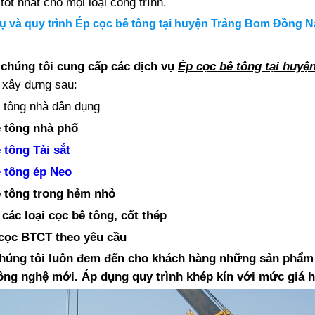
tốt nhất cho mọi loại công trình.
ụ và quy trình
Ép cọc bê tông tại huyện Trảng Bom Đồng N
 chúng tôi cung cấp các dịch vụ
Ép cọc bê tông tại huy
h xây dựng sau:
 tông nhà dân dụng
 tông nhà phố
 tông Tải sắt
 tông ép Neo
ê tông trong hẻm nhỏ
các loại cọc bê tông, cốt thép
 cọc BTCT theo yêu cầu
chúng tôi luôn đem đến cho khách hàng những sản phẩm 
ông nghệ mới. Áp dụng quy trình khép kín với mức giá hợ