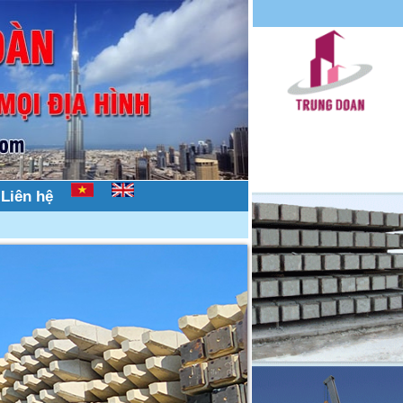
Liên hệ
cọc bê tông trên mọi địa hình, nhà dân, nhà phố, hẻ