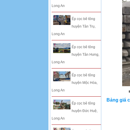
Long An
Ép cọc bê tông
huyện Tân Trụ,
Long An
Ép cọc bê tông
huyện Tân Hưng,
Long An
Ép cọc bê tông
huyện Mộc Hóa,
Long An
sản xuất 
Bảng giá 
Ép cọc bê tông
huyện Đức Huệ,
Long An