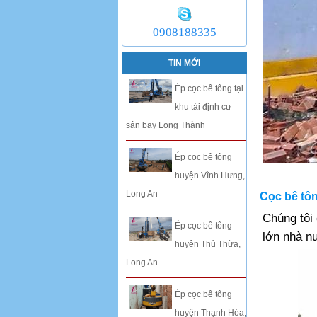
0908188335
TIN MỚI
Ép cọc bê tông tại
khu tái định cư
sân bay Long Thành
Ép cọc bê tông
ép cọc 
huyện Vĩnh Hưng,
Long An
Cọc bê tôn
Chúng tôi
Ép cọc bê tông
lớn nhà n
huyện Thủ Thừa,
Long An
Ép cọc bê tông
huyện Thạnh Hóa,