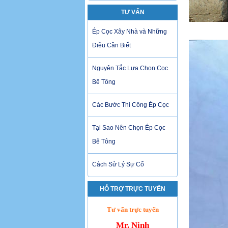
TƯ VẤN
ép cọ
Ép Cọc Xây Nhà và Những
Điều Cần Biết
Nguyên Tắc Lựa Chọn Cọc
Bê Tông
Các Bước Thi Công Ép Cọc
Tại Sao Nên Chọn Ép Cọc
Bê Tông
Cách Sử Lý Sự Cố
HỖ TRỢ TRỰC TUYẾN
Tư vấn trực tuyến
Mr. Ninh