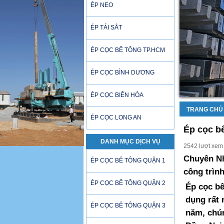
ÉP NEO
ÉP TẢI SẮT
ÉP CỌC BÊ TÔNG TP.HCM
ÉP CỌC BÌNH DƯƠNG
ÉP CỌC BIÊN HÒA
TRANG CHỦ
ÉP CỌC LONG AN
Ép cọc b
DANH MỤC DỊCH VỤ
2542 lượt xem
Chuyên Nh
ÉP CỌC BÊ TÔNG QUẬN 1
công trìn
ÉP CỌC BÊ TÔNG QUẬN 2
Ép cọc bê
dụng rất 
ÉP CỌC BÊ TÔNG QUẬN 3
năm, chún