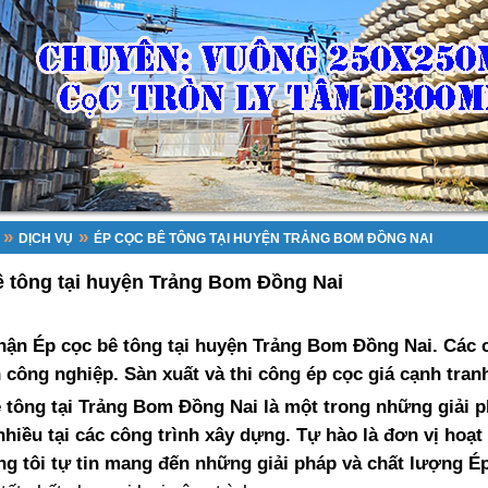
»
»
DỊCH VỤ
ÉP CỌC BÊ TÔNG TẠI HUYỆN TRẢNG BOM ĐỒNG NAI
ê tông tại huyện Trảng Bom Đồng Nai
ận Ép cọc bê tông tại huyện Trảng Bom Đồng Nai. Các c
h công nghiệp. Sàn xuất và thi công ép cọc giá cạnh tra
 tông tại Trảng Bom Đồng Nai là một trong những giải
nhiều tại các công trình xây dựng. Tự hào là đơn vị hoạt
g tôi tự tin mang đến những giải pháp và chất lượng
Ép