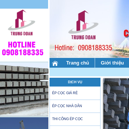
Trang chủ
Giới thiệu
DỊCH VỤ
ÉP CỌC GIÁ RẺ
ÉP CỌC NHÀ DÂN
THI CÔNG ÉP CỌC