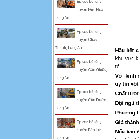
Ép cọc bê tông
huyện Đức Hòa,
Long An
Ép cọc bê tông
huyện Châu
Thành, Long An
Hầu hết c
khu vực k
Ép cọc bê tông
tôi.
huyện Cần Giuộc,
Với kinh 
Long An
uy tín vớ
Ép cọc bê tông
Chất lượ
huyện Cần Đước,
Đội ngũ t
Long An
Phương t
Giá thành
Ép cọc bê tông
huyện Bến Lức,
Nếu bạn 
Long An