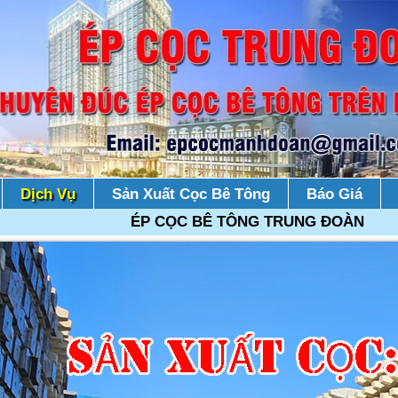
Dịch Vụ
Sản Xuất Cọc Bê Tông
Báo Giá
ÉP CỌC BÊ TÔNG TRUNG ĐOÀN Chuyên đúc ép 