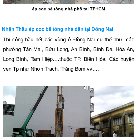
ép cọc bê tông nhà phố tại TPHCM
Nhận Thầu ép cọc bê tông nhà dân tại Đồng Nai
Thi công hầu hết các vùng ở Đồng Nai cụ thể như: các
phường Tân Mai, Bửu Long, An Bình, Bình Đa, Hóa An,
Long Bình, Tam Hiệp….thuộc TP. Biên Hòa. Các huyện
ven Tp như Nhơn Trạch, Trảng Bom,vv….