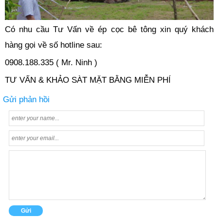
Có nhu cầu Tư Vấn về ép cọc bê tông xin quý khách
hàng gọi về số hotline sau:
0908.188.335 ( Mr. Ninh )
TƯ VẤN & KHẢO SÀT MẶT BẰNG MIỄN PHÍ
Gửi phản hồi