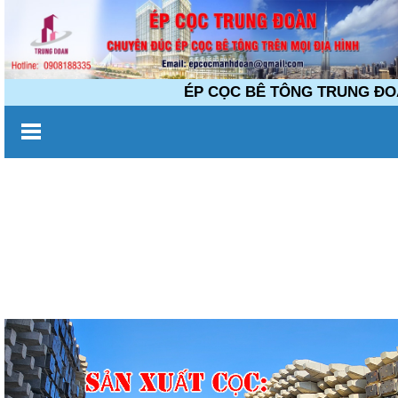
ÉP CỌC BÊ TÔNG TRUNG ĐOÀN Chuy