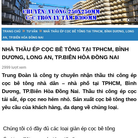
»
»
TRANG CHỦ
TƯ VẤN
NHÀ THẦU ÉP CỌC BÊ TÔNG TẠI TPHCM, BÌNH DƯƠNG, LONG
AN, TP.BIÊN HÒA ĐỒNG NAI
NHÀ THẦU ÉP CỌC BÊ TÔNG TẠI TPHCM, BÌNH
DƯƠNG, LONG AN, TP.BIÊN HÒA ĐỒNG NAI
2999 lượt xem
Trung Đoàn là công ty chuyên nhận thầu thi công ép
cọc bê tông nhà dân – nhà phố tại TPHCM, Bình
Dương, TP.Biên Hòa Đồng Nai. Thầu thi công ép cọc
tải sắt, ép cọc neo hẻm nhỏ. Sản xuất cọc bê tông theo
yêu cầu của khách hàng, đa dạng về chủng loại.
Chúng tôi có đầy đủ các loại giàn ép cọc bê tông