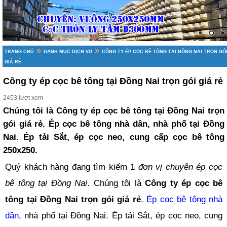
»
»
TRANG CHỦ
DANH MỤC DỊCH VỤ
CÔNG TY ÉP CỌC BÊ TÔNG TẠI ĐỒNG NAI TRỌN GÓ
GIÁ RẺ
Công ty ép cọc bê tông tại Đồng Nai trọn gói giá rẻ
2453 lượt xem
Chúng tôi là Công ty ép cọc bê tông tại Đồng Nai trọn
gói giá rẻ. Ép cọc bê tông nhà dân, nhà phố tại Đồng
Nai. Ép tải Sắt, ép cọc neo, cung cấp cọc bê tông
250x250.
Quý khách hàng đang tìm kiếm 1
đơn vị chuyên ép cọc
bê tông tại Đồng Nai
. Chúng tôi là
Công ty ép cọc bê
tông tại Đồng Nai trọn gói giá rẻ
.
Ép cọc bê tông nhà
dân
, nhà phố tại Đồng Nai. Ép tải Sắt, ép cọc neo, cung