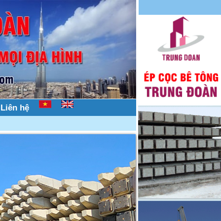
Liên hệ
c bê tông trên mọi địa hình, nhà dân, nhà phố, hẻm 