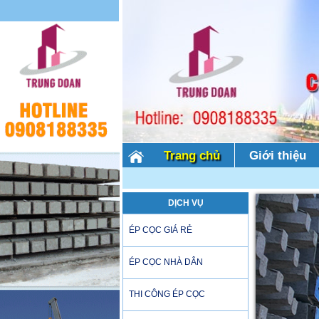
Trang chủ
Giới thiệu
DỊCH VỤ
ÉP CỌC GIÁ RẺ
ÉP CỌC NHÀ DÂN
THI CÔNG ÉP CỌC