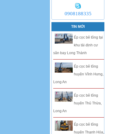
0908188335
TIN MỚI
Ép cọc bê tông tại
khu tái định cư
sân bay Long Thành
Ép cọc bê tông
huyện Vĩnh Hưng,
Long An
Ép cọc bê tông
huyện Thủ Thừa,
Long An
Ép cọc bê tông
huyện Thạnh Hóa,