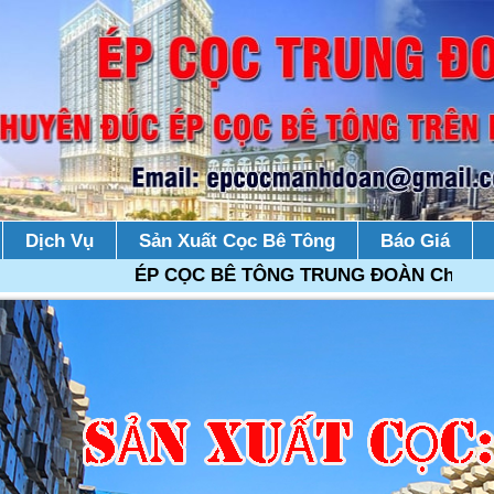
Dịch Vụ
Sản Xuất Cọc Bê Tông
Báo Giá
ÉP CỌC BÊ TÔNG TRUNG ĐOÀN Chuyên đúc ép cọ