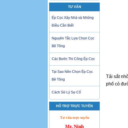
TƯ VẤN
Ép Cọc Xây Nhà và Những
Điều Cần Biết
Nguyên Tắc Lựa Chọn Cọc
Bê Tông
Các Bước Thi Công Ép Cọc
Tại Sao Nên Chọn Ép Cọc
Tải sắt nh
Bê Tông
phố có đư
Cách Sử Lý Sự Cố
HỖ TRỢ TRỰC TUYẾN
Tư vấn trực tuyến
Mr. Ninh