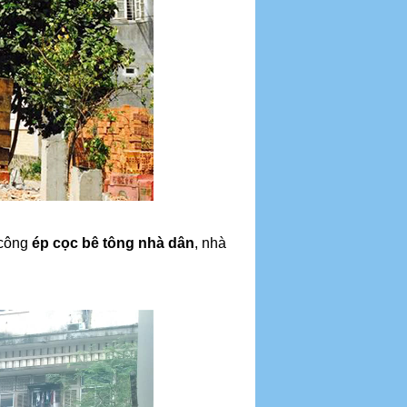
 công
ép cọc bê tông nhà dân
, nhà