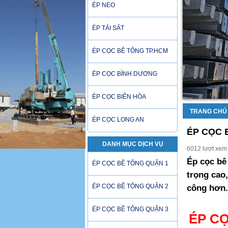
ÉP NEO
ÉP TẢI SẮT
ÉP CỌC BÊ TÔNG TP.HCM
ÉP CỌC BÌNH DƯƠNG
ÉP CỌC BIÊN HÒA
TRANG CHỦ
ÉP CỌC LONG AN
ÉP CỌC 
DANH MỤC DỊCH VỤ
6012 lượt xem
Ép cọc bê 
ÉP CỌC BÊ TÔNG QUẬN 1
trọng cao,
ÉP CỌC BÊ TÔNG QUẬN 2
công hơn.
ÉP CỌC BÊ TÔNG QUẬN 3
ÉP CỌ