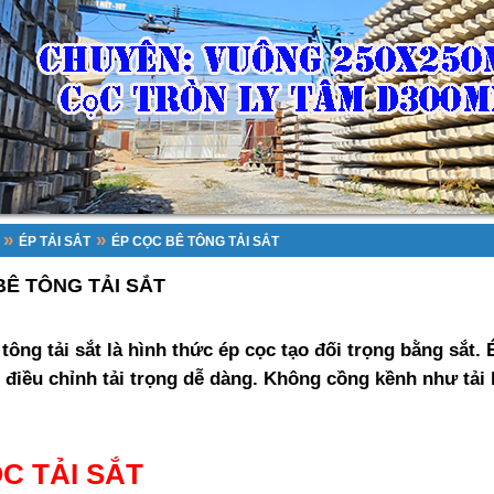
»
»
ÉP TẢI SẮT
ÉP CỌC BÊ TÔNG TẢI SẮT
BÊ TÔNG TẢI SẮT
tông tải sắt là hình thức ép cọc tạo đối trọng bằng sắt. 
 điều chỉnh tải trọng dễ dàng. Không cồng kềnh như tải b
C TẢI SẮT